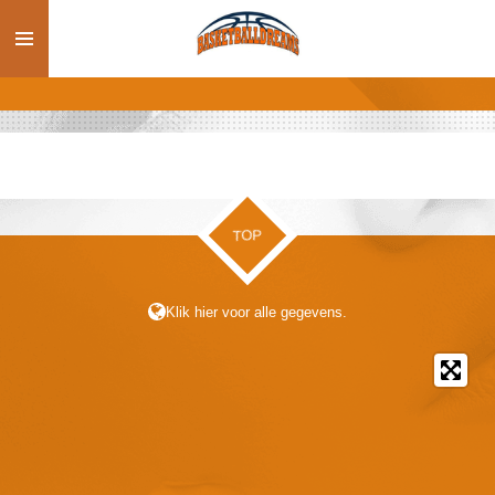
Ga
direct
naar
de
hoofdinhoud
TOP
Klik hier voor alle gegevens.