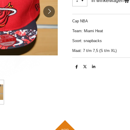
In winkelwagen
Cap NBA
Team: Miami Heat
Soort: snapbacks
Maat: 7 t/m 7,5 (S t/m XL)
D
D
S
e
e
h
l
e
a
e
l
r
n
e