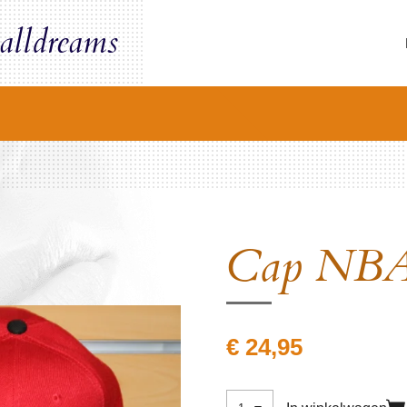
alldreams
Cap NB
€ 24,95