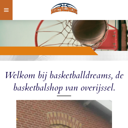
Ga
direct
naar
de
hoofdinhoud
Welkom bij basketballdreams, de
basketbalshop van overijssel.