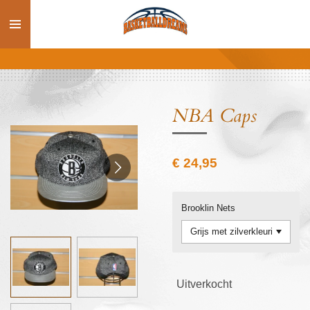
Ga
direct
naar
de
hoofdinhoud
NBA Caps
€ 24,95
Brooklin Nets
Uitverkocht