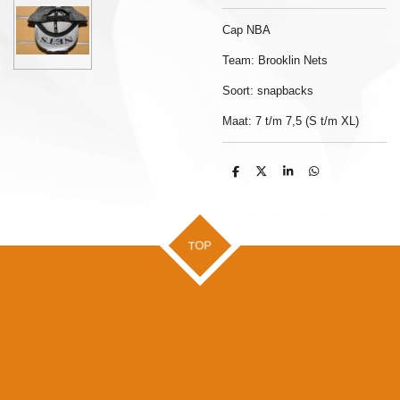
Cap NBA
Team: Brooklin Nets
Soort: snapbacks
Maat: 7 t/m 7,5 (S t/m XL)
D
D
S
D
e
e
h
e
l
e
a
l
e
l
r
e
n
e
n
TOP