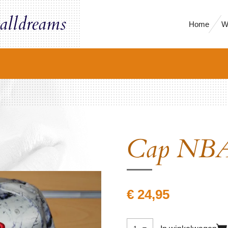
alldreams
Home
W
Cap NB
€ 24,95