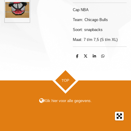
Cap NBA
Team: Chicago Bulls
Soort: snapbacks
Maat: 7 t/m 7,5 (S t/m XL)
D
D
S
D
e
e
h
e
l
e
a
l
e
l
r
e
n
e
n
TOP
Klik hier voor alle gegevens.