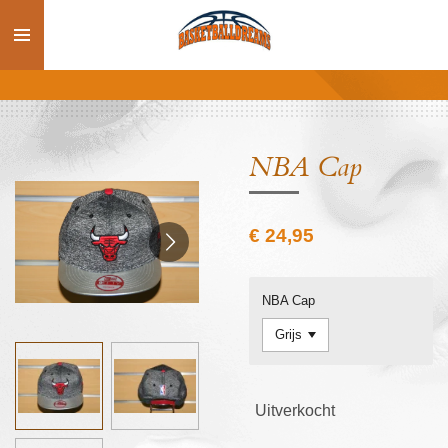
Ga
direct
naar
de
hoofdinhoud
NBA Cap
€ 24,95
NBA Cap
Uitverkocht