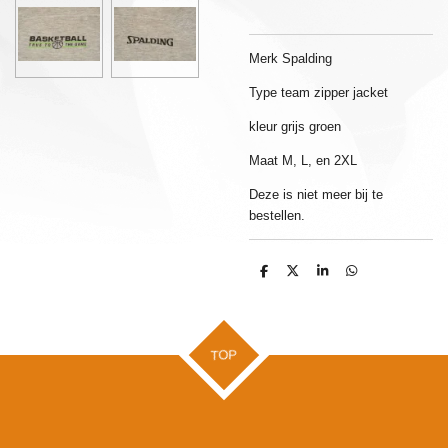
Merk Spalding
Type team zipper jacket
kleur grijs groen
Maat M, L, en 2XL
Deze is niet meer bij te
bestellen.
D
D
S
D
e
e
h
e
l
e
a
l
e
l
r
e
n
e
n
TOP