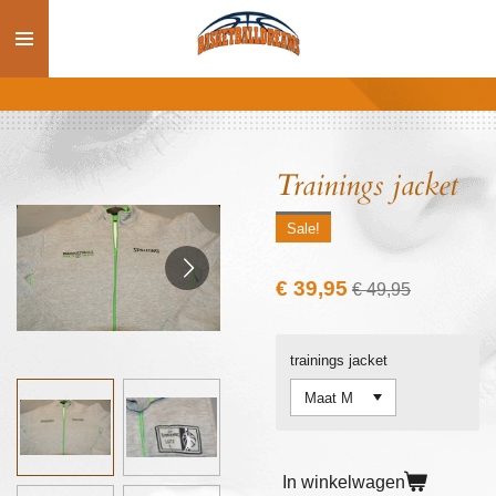
Ga
direct
naar
de
hoofdinhoud
Trainings jacket
Sale!
€ 39,95
€ 49,95
trainings jacket
In winkelwagen