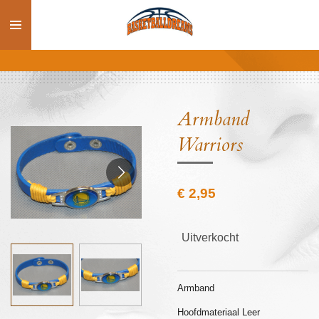
Ga
direct
naar
de
hoofdinhoud
Armband
Warriors
€ 2,95
Uitverkocht
Armband
Hoofdmateriaal Leer