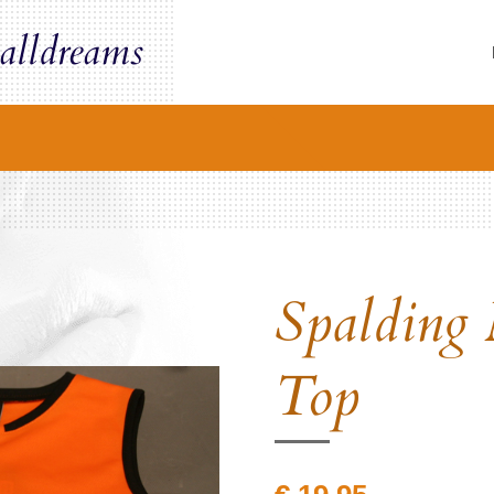
alldreams
Spalding
Top