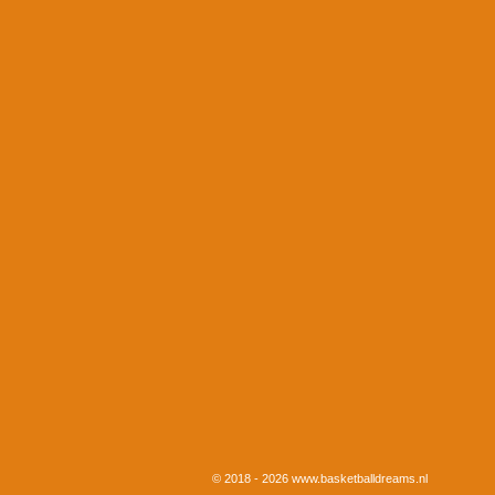
R
a
t
i
© 2018 - 2026 www.basketballdreams.nl