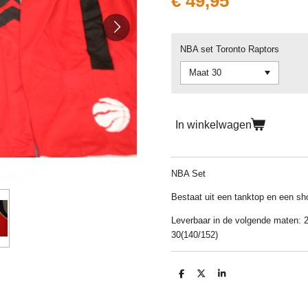
€ 49,95
NBA set Toronto Raptors
In winkelwagen
NBA Set
Bestaat uit een tanktop en een sho
Leverbaar in de volgende maten: 2
30(140/152)
D
D
S
e
e
h
l
e
a
e
l
r