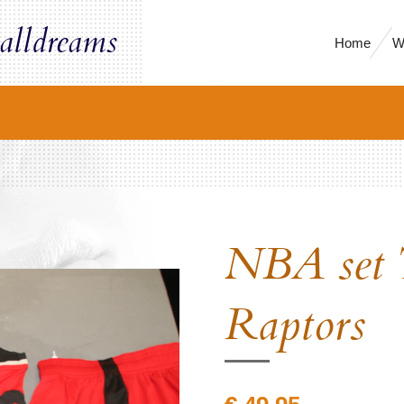
alldreams
Home
W
NBA set 
Raptors