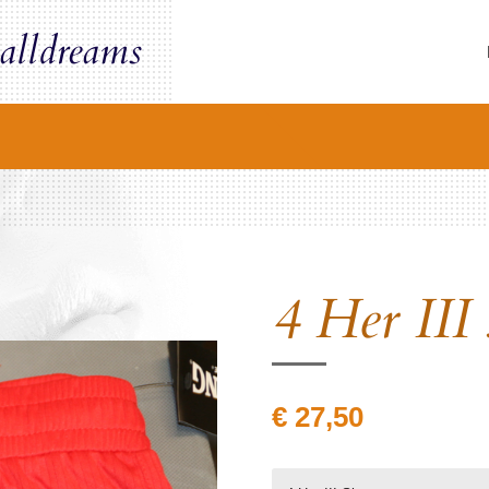
alldreams
4 Her III 
€ 27,50