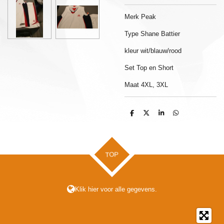
Merk Peak
Type Shane Battier
kleur wit/blauw/rood
Set Top en Short
Maat 4XL, 3XL
D
D
S
D
e
e
h
e
l
e
a
l
e
l
r
e
n
e
n
TOP
Klik hier voor alle gegevens.