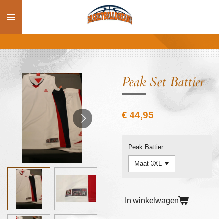
Ga
direct
naar
de
hoofdinhoud
Peak Set Battier
€ 44,95
Peak Battier
In winkelwagen