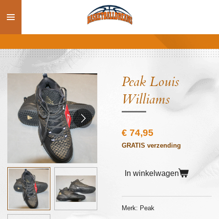
Ga
direct
naar
de
hoofdinhoud
Peak Louis
Williams
€ 74,95
GRATIS verzending
In winkelwagen
Merk: Peak