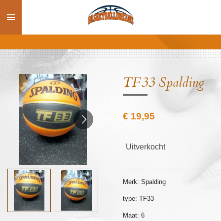
Ga
direct
naar
de
hoofdinhoud
TF33 Spalding
€ 19,95
Uitverkocht
Merk: Spalding
type: TF33
Maat: 6