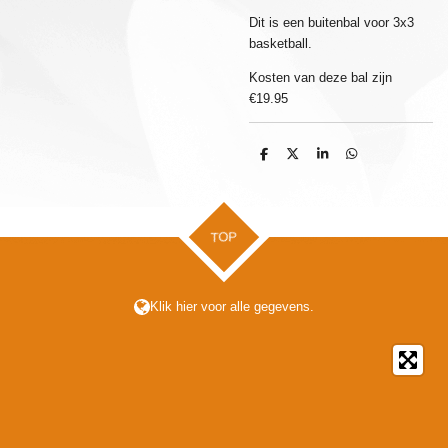
Dit is een buitenbal voor 3x3
basketball.
Kosten van deze bal zijn
€19.95
D
D
S
D
e
e
h
e
l
e
a
l
e
l
r
e
n
e
n
TOP
Klik hier voor alle gegevens.