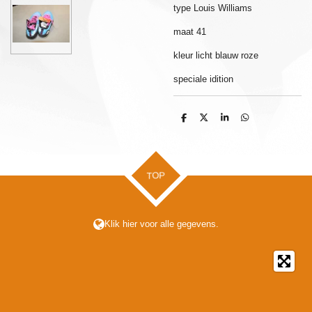
type Louis Williams
maat 41
kleur licht blauw roze
speciale idition
D
D
S
D
e
e
h
e
l
e
a
l
e
l
r
e
n
e
n
TOP
Klik hier voor alle gegevens.