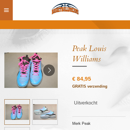
Ga
direct
naar
de
hoofdinhoud
Peak Louis
Williams
€ 84,95
GRATIS verzending
Uitverkocht
Merk Peak