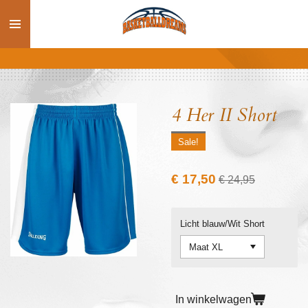
Ga
direct
naar
de
hoofdinhoud
4 Her II Short
Sale!
€ 17,50
€ 24,95
Licht blauw/Wit Short
In winkelwagen