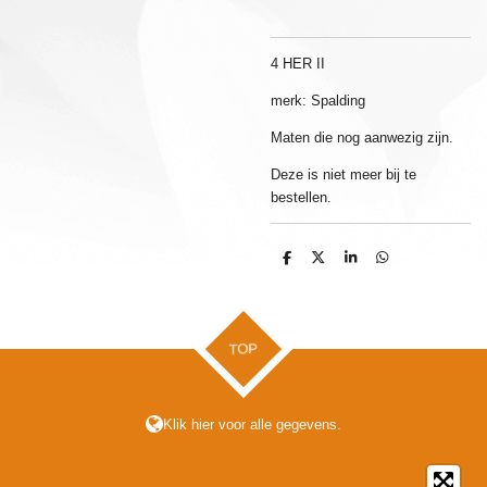
4 HER II
merk: Spalding
Maten die nog aanwezig zijn.
Deze is niet meer bij te
bestellen.
D
D
S
D
e
e
h
e
l
e
a
l
e
l
r
e
n
e
n
TOP
Klik hier voor alle gegevens.