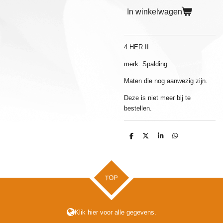
In winkelwagen
4 HER II
merk: Spalding
Maten die nog aanwezig zijn.
Deze is niet meer bij te
bestellen.
D
D
S
D
e
e
h
e
l
e
a
l
e
l
r
e
n
e
n
TOP
Klik hier voor alle gegevens.