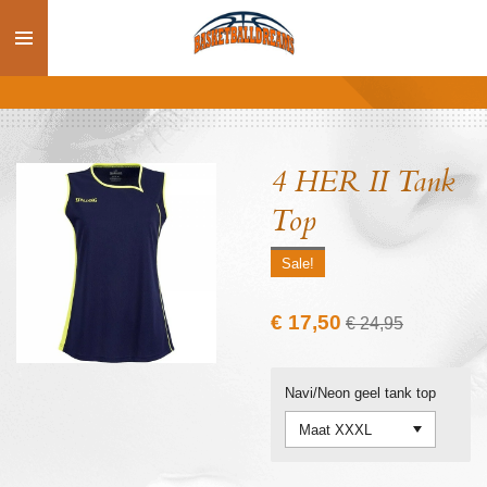
Ga
direct
naar
de
hoofdinhoud
4 HER II Tank
Top
Sale!
€ 17,50
€ 24,95
Navi/Neon geel tank top