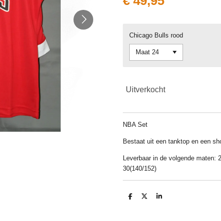
€ 49,95
Chicago Bulls rood
Uitverkocht
NBA Set
Bestaat uit een tanktop en een sho
Leverbaar in de volgende maten: 2
30(140/152)
D
D
S
e
e
h
l
e
a
e
l
r