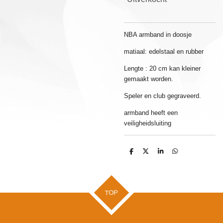
NBA armband in doosje
matiaal: edelstaal en rubber
Lengte : 20 cm kan kleiner
gemaakt worden.
Speler en club gegraveerd.
armband heeft een
veiligheidsluiting
D
D
S
D
e
e
h
e
l
e
a
l
e
l
r
e
n
e
n
TOP