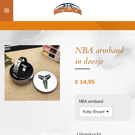
Ga
direct
naar
de
hoofdinhoud
NBA armband
in doosje
€ 14,95
NBA armband
Uitverkocht