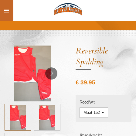
Ga
direct
naar
de
hoofdinhoud
Reversible
Spalding
€ 39,95
Rood/wit
Uitverkocht