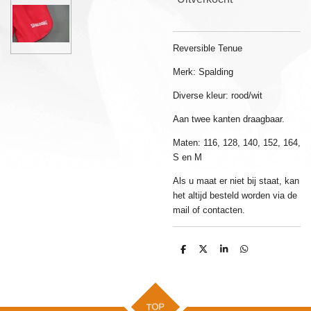
Reversible Tenue
Merk: Spalding
Diverse kleur: rood/wit
Aan twee kanten draagbaar.
Maten: 116, 128, 140, 152, 164,
S en M
Als u maat er niet bij staat, kan
het altijd besteld worden via de
mail of contacten.
D
D
S
D
e
e
h
e
l
e
a
l
e
l
r
e
n
e
n
TOP