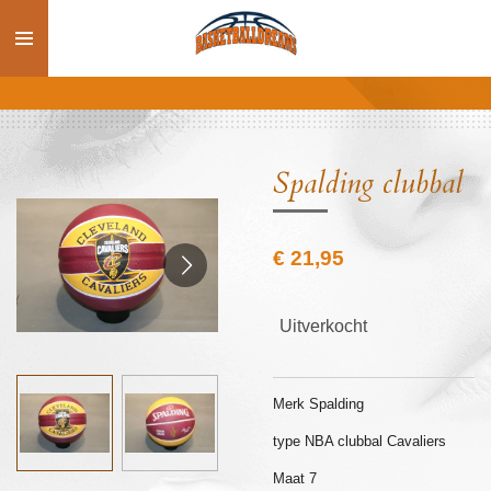
Ga
direct
naar
de
hoofdinhoud
Spalding clubbal
€ 21,95
Uitverkocht
Merk Spalding
type NBA clubbal Cavaliers
Maat 7