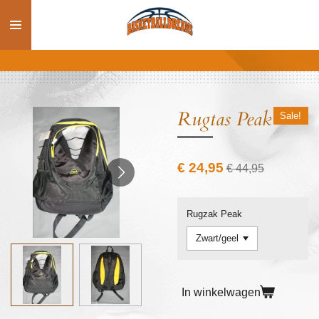
Ga
direct
naar
de
hoofdinhoud
Rugtas Peak
Sale!
€ 24,95
€ 44,95
Rugzak Peak
In winkelwagen