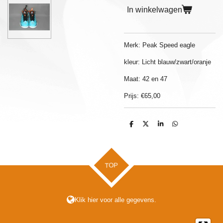
In winkelwagen
Merk: Peak Speed eagle
kleur: Licht blauw/zwart/oranje
Maat: 42 en 47
Prijs: €65,00
D
D
S
D
e
e
h
e
l
e
a
l
e
l
r
e
n
e
n
TOP
Klik hier voor alle gegevens.