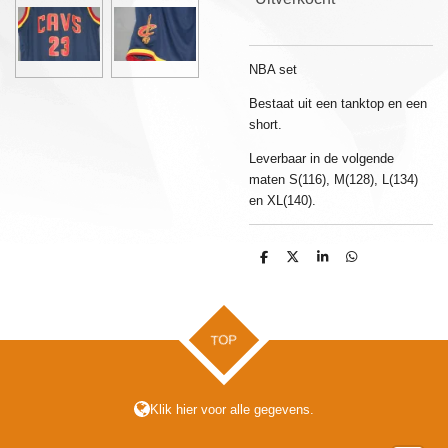
NBA set
Bestaat uit een tanktop en een
short.
Leverbaar in de volgende
maten S(116), M(128), L(134)
en XL(140).
D
D
S
D
e
e
h
e
l
e
a
l
e
l
r
e
n
e
n
TOP
Klik hier voor alle gegevens.