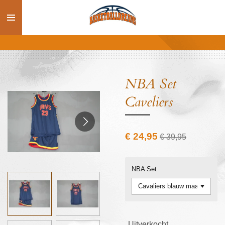
Ga
direct
naar
de
hoofdinhoud
NBA Set
Caveliers
€ 24,95
€ 39,95
NBA Set
Uitverkocht