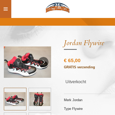
Ga
direct
naar
de
hoofdinhoud
Jordan Flywire
€ 65,00
GRATIS verzending
Uitverkocht
Merk Jordan
Type Flywire