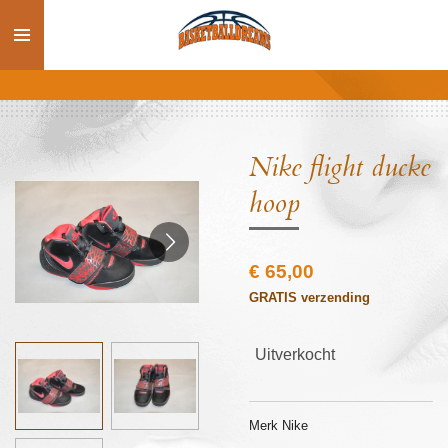
Ga
direct
naar
de
hoofdinhoud
Nike flight ducke
hoop
€ 65,00
GRATIS verzending
Uitverkocht
Merk Nike