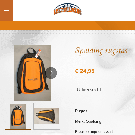
Ga
direct
naar
de
hoofdinhoud
Spalding rugstas
€ 24,95
Uitverkocht
Rugtas
Merk: Spalding
Kleur: oranje en zwart