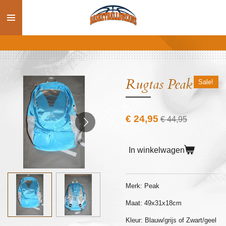
Ga
direct
naar
de
hoofdinhoud
Rugtas Peak
Sale!
€ 24,95
€ 44,95
In winkelwagen
Merk: Peak
Maat: 49x31x18cm
Kleur: Blauw/grijs of Zwart/geel