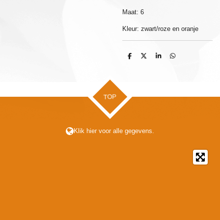
Maat: 6
Kleur: zwart/roze en oranje
D
D
S
D
e
e
h
e
l
e
a
l
e
l
r
e
n
e
n
TOP
Klik hier voor alle gegevens.