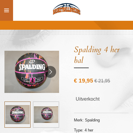
Ga
direct
naar
de
hoofdinhoud
Spalding 4 her
bal
€ 19,95
€ 21,95
Uitverkocht
Merk: Spalding
Type: 4 her