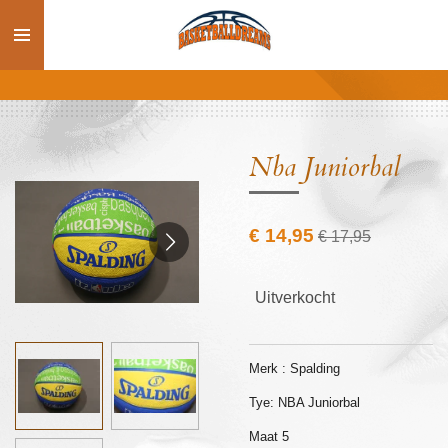
Ga
direct
naar
de
hoofdinhoud
Nba Juniorbal
€ 14,95
€ 17,95
Uitverkocht
Merk : Spalding
Tye: NBA Juniorbal
Maat 5