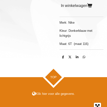
In winkelwagen
Merk: Nike
Kleur: Donkerblauw met
lichtgrijs
Maat: 6T (maat 116)
D
D
S
D
e
e
h
e
l
e
a
l
e
l
r
e
n
e
n
TOP
Klik hier voor alle gegevens.