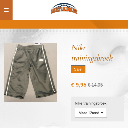
Ga
direct
naar
de
hoofdinhoud
Nike
trainingsbroek
Sale!
€ 9,95
€ 14,95
Nike trainingsbroek