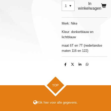
In
winkelwagen
Merk: Nike
Kleur: donkerblauw en
lichtblauw
maat 6T en 7T (nederlandse
maten 116 en 122)
D
D
S
D
e
e
h
e
l
e
a
l
e
l
r
e
n
e
n
TOP
Klik hier voor alle gegevens.