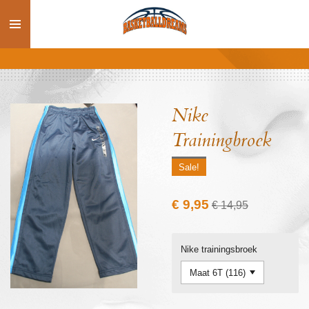
Ga
direct
naar
de
hoofdinhoud
Nike
Trainingbroek
Sale!
€ 9,95
€ 14,95
Nike trainingsbroek