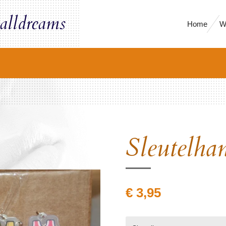
alldreams
Home
W
Sleutelh
€ 3,95