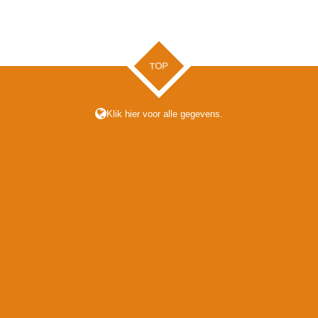
e
l
r
n
e
TOP
Klik hier voor alle gegevens.