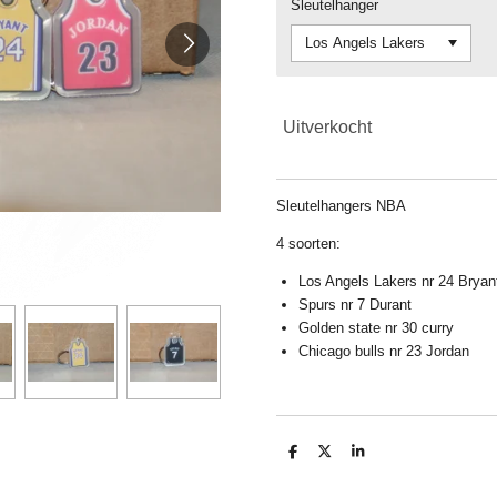
Sleutelhanger
Uitverkocht
Sleutelhangers NBA
4 soorten:
Los Angels Lakers nr 24 Bryan
Spurs nr 7 Durant
Golden state nr 30 curry
Chicago bulls nr 23 Jordan
D
D
S
e
e
h
l
e
a