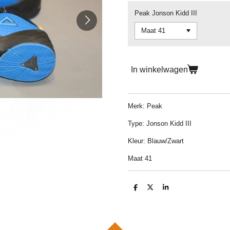
Peak Jonson Kidd III
In winkelwagen
Merk: Peak
Type: Jonson Kidd III
Kleur: Blauw/Zwart
Maat 41
D
D
S
e
e
h
l
e
a
e
l
r
n
e