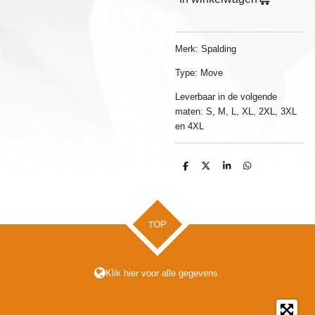
Merk: Spalding
Type: Move
Leverbaar in de volgende
maten: S, M, L, XL, 2XL, 3XL
en 4XL
D
D
S
D
e
e
h
e
l
e
a
l
e
l
r
e
n
e
n
TOP
Klik hier voor alle gegevens.