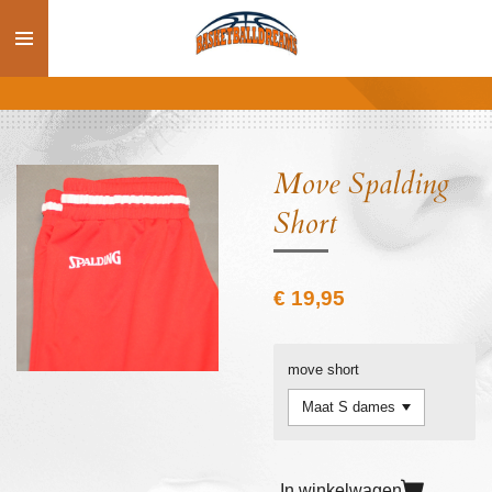
Ga
direct
naar
de
hoofdinhoud
Move Spalding
Short
€ 19,95
move short
In winkelwagen