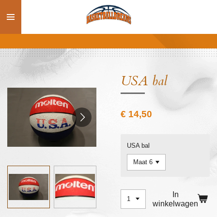
Ga
direct
naar
de
hoofdinhoud
USA bal
€ 14,50
USA bal
In
winkelwagen