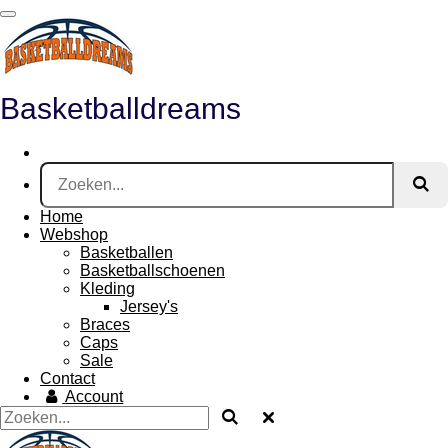
Ga
direct
naar
de
hoofdinhoud
Basketballdreams
Home
Webshop
Basketballen
Basketballschoenen
Kleding
Jersey's
Braces
Caps
Sale
Contact
Account