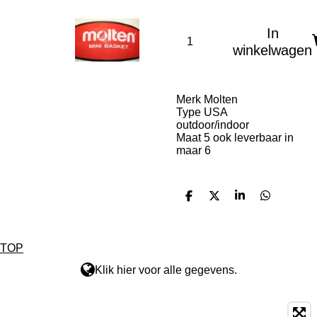
In
winkelwagen
Merk Molten
Type USA
outdoor/indoor
Maat 5 ook leverbaar in
maar 6
D
D
S
D
e
e
h
e
l
e
a
l
e
l
r
e
n
e
n
TOP
Klik hier voor alle gegevens.