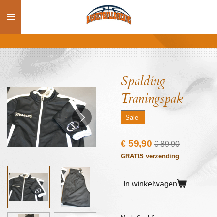
Ga
direct
naar
de
hoofdinhoud
Spalding
Traningspak
Sale!
€ 59,90
€ 89,90
GRATIS verzending
In winkelwagen