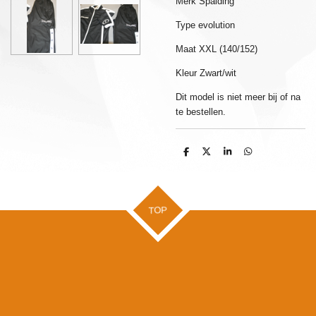
Merk Spalding
Type evolution
Maat XXL (140/152)
Kleur Zwart/wit
Dit model is niet meer bij of na
te bestellen.
D
D
S
D
e
e
h
e
l
e
a
l
e
l
r
e
n
e
n
TOP