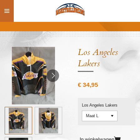
Ga
direct
naar
de
hoofdinhoud
Los Angeles
Lakers
€ 34,95
Los Angeles Lakers
In winkelwagen