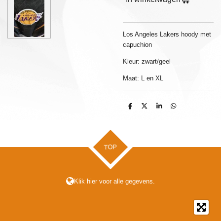
Los Angeles Lakers hoody met
capuchion
Kleur: zwart/geel
Maat: L en XL
D
D
S
D
e
e
h
e
l
e
a
l
e
l
r
e
n
e
n
TOP
Klik hier voor alle gegevens.