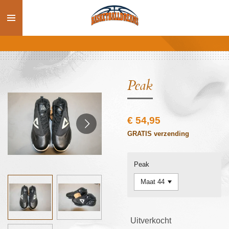
Ga
direct
naar
de
hoofdinhoud
Peak
€ 54,95
GRATIS verzending
Peak
Uitverkocht