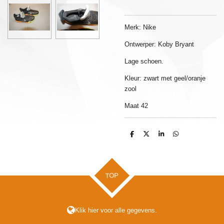
Merk: Nike
Ontwerper: Koby Bryant
Lage schoen.
Kleur: zwart met geel/oranje
zool
Maat 42
D
D
S
D
e
e
h
e
l
e
a
l
e
l
r
e
n
e
n
TOP
Klik hier voor alle gegevens.