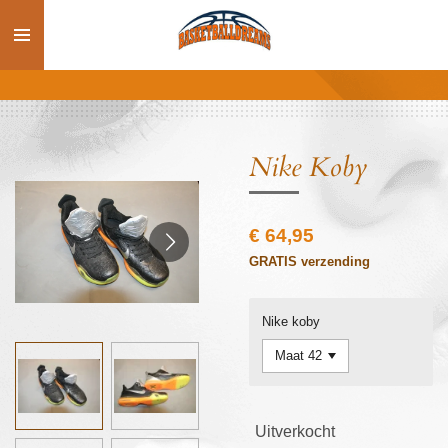
Ga
direct
naar
de
hoofdinhoud
Nike Koby
€ 64,95
GRATIS verzending
Nike koby
Uitverkocht