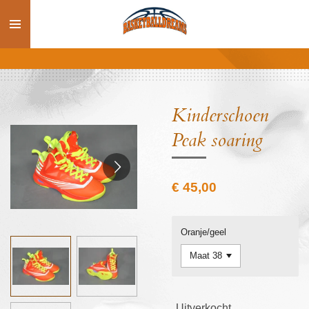
Ga
direct
naar
de
hoofdinhoud
Kinderschoen
Peak soaring
€ 45,00
Oranje/geel
Uitverkocht