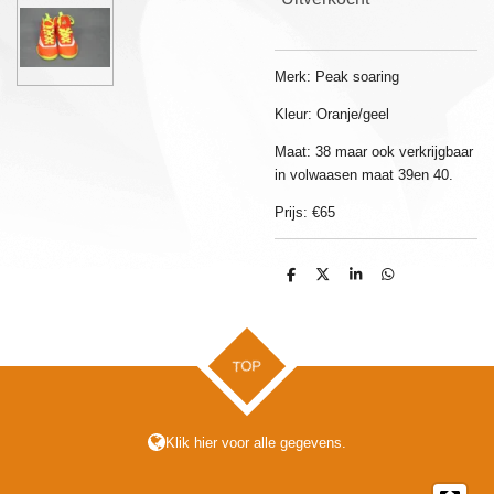
Merk: Peak soaring
Kleur: Oranje/geel
Maat: 38 maar ook verkrijgbaar
in volwaasen maat 39en 40.
Prijs: €65
D
D
S
D
e
e
h
e
l
e
a
l
e
l
r
e
n
e
n
TOP
Klik hier voor alle gegevens.