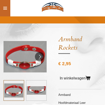
Ga
direct
naar
de
hoofdinhoud
Armband
Rockets
€ 2,95
In winkelwagen
Armband
Hoofdmateriaal Leer