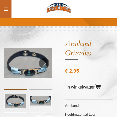
Ga
direct
naar
de
hoofdinhoud
Armband
Grizzlies
€ 2,95
In winkelwagen
Armband
Hoofdmateriaal Leer