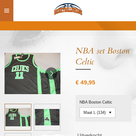
Ga
direct
naar
de
hoofdinhoud
NBA set Boston
Celtic
€ 49,95
NBA Boston Celtic
Uitverkocht