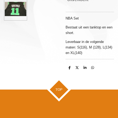
NBA Set
Bestaat uit een tanktop en een
short.
Leverbaar in de volgende
maten: S(116), M (128), L(134)
en XL(140)
D
D
S
D
e
e
h
e
l
e
a
l
e
l
r
e
n
e
n
TOP