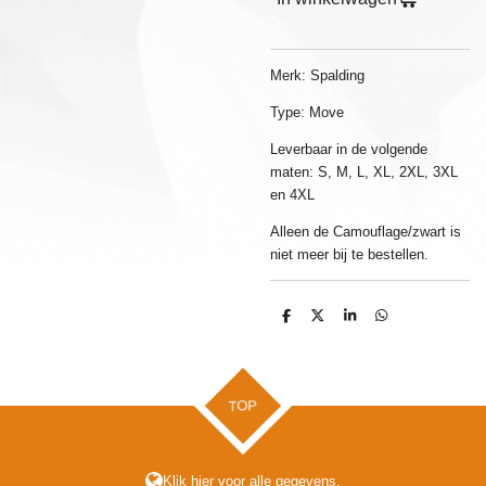
Merk: Spalding
Type: Move
Leverbaar in de volgende
maten: S, M, L, XL, 2XL, 3XL
en 4XL
Alleen de Camouflage/zwart is
niet meer bij te bestellen.
D
D
S
D
e
e
h
e
l
e
a
l
e
l
r
e
n
e
n
TOP
Klik hier voor alle gegevens.