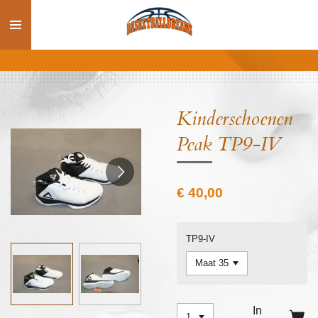
Ga
direct
naar
de
hoofdinhoud
Kinderschoenen
Peak TP9-IV
€ 40,00
TP9-IV
In