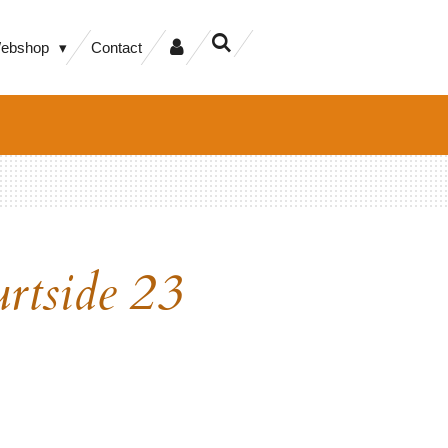
ebshop
Contact
urtside 23