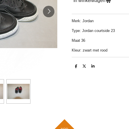
In winkelwagen
Merk: Jordan
Type: Jordan courtside 23
Maat 36
Kleur: zwart met rood
D
D
S
e
e
h
l
e
a
e
l
r
n
e