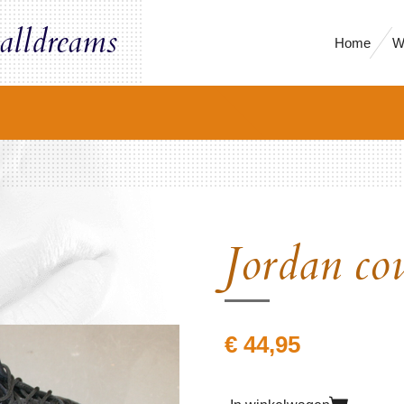
alldreams
Home
W
Jordan co
€ 44,95