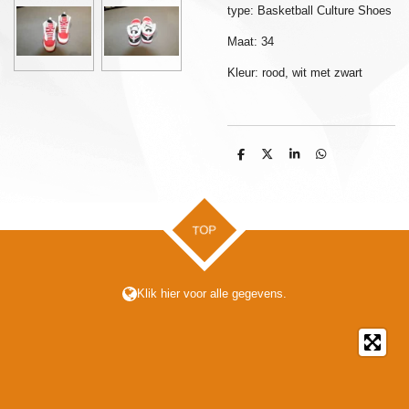
type: Basketball Culture Shoes
Maat: 34
Kleur: rood, wit met zwart
D
D
S
D
e
e
h
e
l
e
a
l
e
l
r
e
n
e
n
TOP
Klik hier voor alle gegevens.