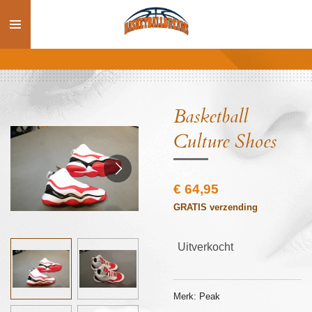
Ga
direct
naar
de
hoofdinhoud
Basketball
Culture Shoes
€ 64,95
GRATIS verzending
Uitverkocht
Merk: Peak